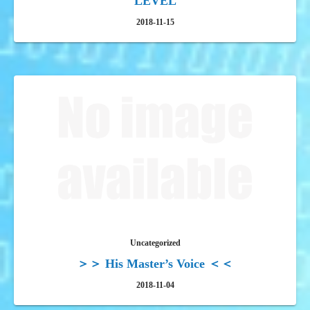
LEVEL
2018-11-15
Uncategorized
＞＞ His Master’s Voice ＜＜
2018-11-04