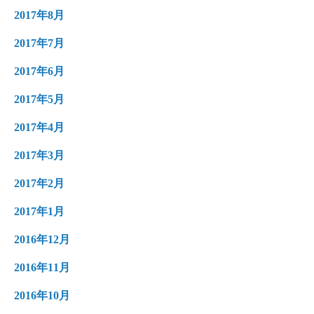
2017年8月
2017年7月
2017年6月
2017年5月
2017年4月
2017年3月
2017年2月
2017年1月
2016年12月
2016年11月
2016年10月