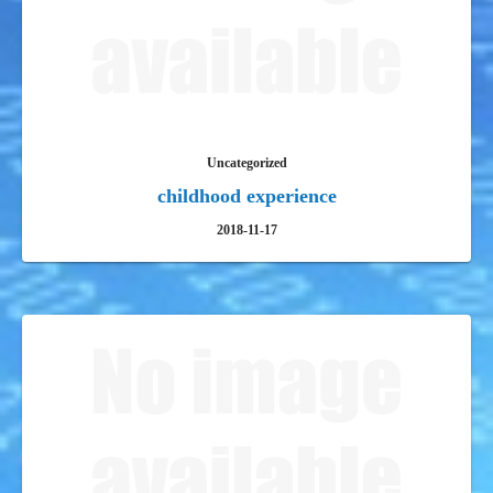
Uncategorized
childhood experience
2018-11-17