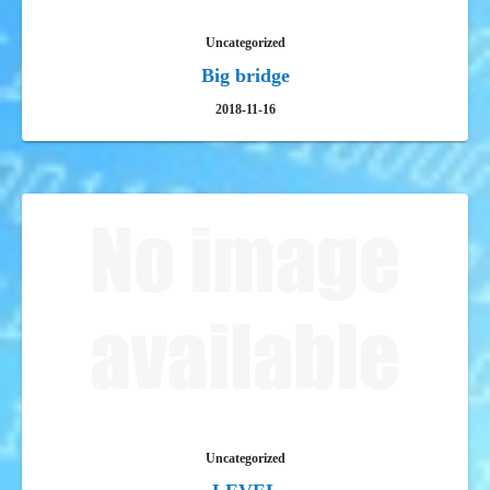
Uncategorized
Big bridge
2018-11-16
Uncategorized