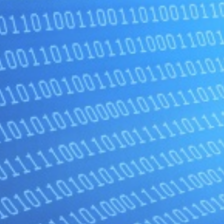
ゲ
ー
シ
ョ
ン