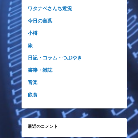
ワタナベさんち近況
今日の言葉
小樽
旅
日記・コラム・つぶやき
書籍・雑誌
音楽
飲食
最近のコメント