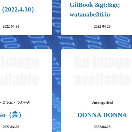
GitBook &gt;&gt;
2022.4.30）
watanabe3ti.io
2022-04-30
2022-04-29
・コラム・つぶやき
Uncategorized
Go（業）
DONNA DONNA
2022-04-29
2022-04-28