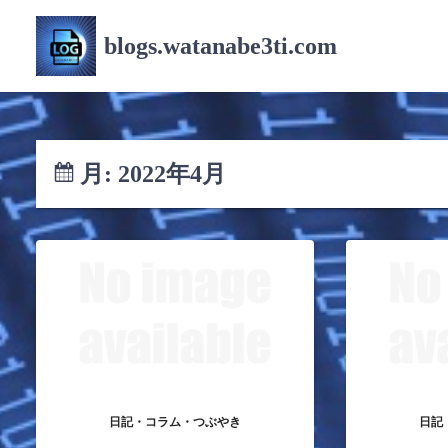
コ
ン
blogs.watanabe3ti.com
テ
ン
ツ
へ
ス
月:
2022年4月
キ
ッ
プ
日記・コラム・つぶやき
日記