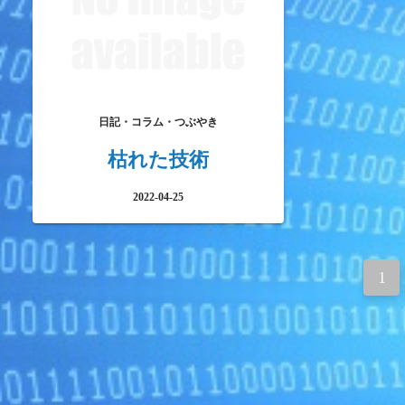
日記・コラム・つぶやき
枯れた技術
2022-04-25
投
1
稿
ナ
ビ