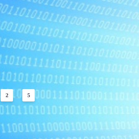
2
5
…