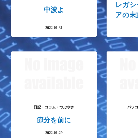
レガシ
中波よ
アの末
2022-01-31
日記・コラム・つぶやき
パソ
節分を前に
2022-01-29