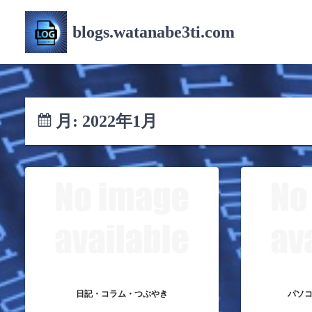
コ
ン
blogs.watanabe3ti.com
テ
ン
ツ
へ
ス
月:
2022年1月
キ
ッ
プ
日記・コラム・つぶやき
パソ