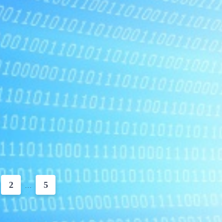
2
5
…