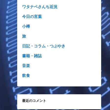
ワタナベさんち近況
今日の言葉
小樽
旅
日記・コラム・つぶやき
書籍・雑誌
音楽
飲食
最近のコメント