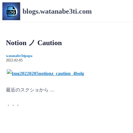
コ
blogs.watanabe3ti.com
ン
テ
ン
ツ
へ
Notion ノ Caution
ス
キ
watanabe3tipapa
ッ
2022-02-05
プ
最近のスクショから …
・・・