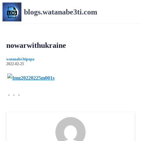
コ
blogs.watanabe3ti.com
ン
テ
ン
ツ
へ
nowarwithukraine
ス
キ
watanabe3tipapa
ッ
2022-02-25
プ
・・・