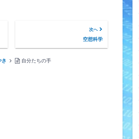
次へ
空想科学
やき
自分たちの手