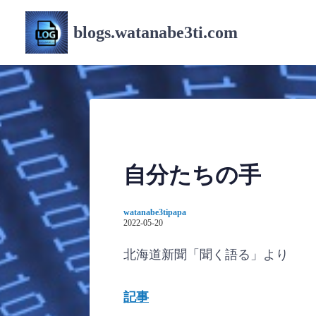
コ
ン
blogs.watanabe3ti.com
テ
ン
ツ
へ
ス
キ
ッ
プ
自分たちの手
watanabe3tipapa
2022-05-20
北海道新聞「聞く語る」より
記事