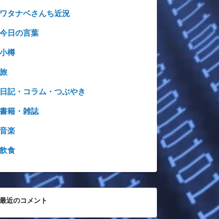
ワタナベさんち近況
今日の言葉
小樽
旅
日記・コラム・つぶやき
書籍・雑誌
音楽
飲食
最近のコメント