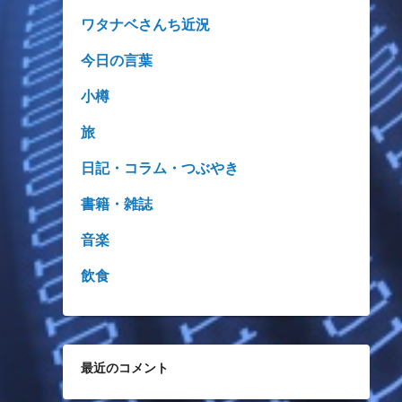
ワタナベさんち近況
今日の言葉
小樽
旅
日記・コラム・つぶやき
書籍・雑誌
音楽
飲食
最近のコメント