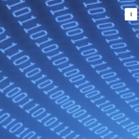
投
1
稿
ナ
ビ
ゲ
ー
シ
ョ
ン