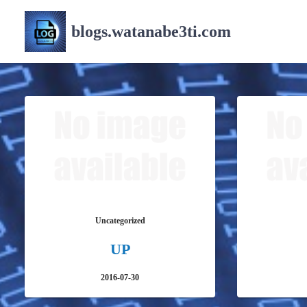
コ
ン
blogs.watanabe3ti.com
テ
ン
ツ
へ
ス
キ
ッ
プ
Uncategorized
UP
2016-07-30