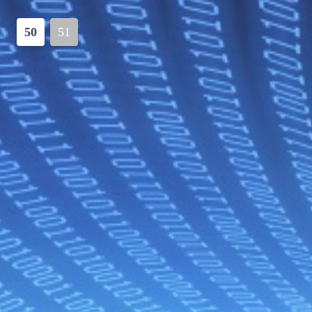
50
51
…