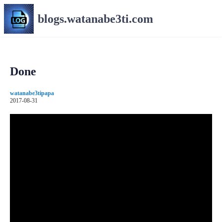
コ
blogs.watanabe3ti.com
ン
テ
ン
ツ
へ
Done
ス
キ
watanabe3tipapa
ッ
2017-08-31
プ