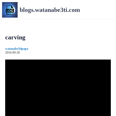
コ
blogs.watanabe3ti.com
ン
テ
ン
ツ
へ
carving
ス
キ
watanabe3tipapa
ッ
2016-09-28
プ